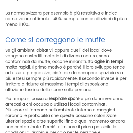
La norma svizzera per esempio è più restrittiva e indica
come valore ottimale il 40%, sempre con oscillazioni di più o
meno il 10%.
Come si correggono le muffe
Se gli ambienti abitativi, oppure quelli dei locali dove
vengono custoditi materiali di diversa natura, sono
contaminati da muffe, occorre innanzitutto
agire in tempi
molto rapidi.
Il primo motivo è perché il loro sviluppo tende
ad essere progressivo, cioè tale da occupare spazi via via
più estesi sempre più rapidamente. Il secondo invece è per
limitare e ridurre al massimo i tempi di esposizione
all’azione tossica delle spore sulle persone.
Più tempo si passa a
respirare spore
e più danni verranno
arrecati a chi occupa o utilizza i locali contaminati.
Più spore si formano nell’ambiente interno e maggiori
saranno le probabilità che queste possano colonizzare
ulteriori spazi e altre superfici fino a quel momento ancora
non contaminate. Perciò: eliminare il prima possibile le
condizioni di rischio e pericolo per le persone e