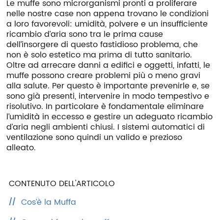
Le muffe sono microrganismi pronti a proliferare
nelle nostre case non appena trovano le condizioni
Azienda
a loro favorevoli: umidità, polvere e un insufficiente
Area riservata
ricambio d’aria sono tra le prima cause
dell’insorgere di questo fastidioso problema, che
Area riservata CAT
non è solo estetico ma prima di tutto sanitario.
Oltre ad arrecare danni a edifici e oggetti, infatti, le
Lavora con noi
muffe possono creare problemi più o meno gravi
alla salute. Per questo è importante prevenirle e, se
SHOP filtri
sono già presenti, intervenire in modo tempestivo e
risolutivo. In particolare è fondamentale eliminare
l’umidità in eccesso e gestire un adeguato ricambio
d’aria negli ambienti chiusi. I sistemi automatici di
ventilazione sono quindi un valido e prezioso
alleato.
CONTENUTO DELL'ARTICOLO
Cos’è la Muffa