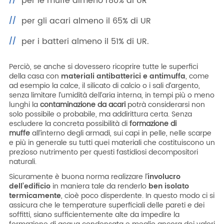
per le muffe almeno l’80% di UR
per gli acari almeno il 65% di UR
per i batteri almeno il 51% di UR.
Perciò, se anche si dovessero ricoprire tutte le superfici
della casa con
materiali antibatterici e antimuffa
, come
ad esempio la calce, il silicato di calcio o i sali d’argento,
senza limitare l’umidità dell’aria interna, in tempi più o meno
lunghi la
contaminazione da acari
potrà considerarsi non
solo possibile o probabile, ma addirittura certa. Senza
escludere la concreta possibilità di
formazione di
muffe
all’interno degli armadi, sui capi in pelle, nelle scarpe
e più in generale su tutti quei materiali che costituiscono un
prezioso nutrimento per questi fastidiosi decompositori
naturali.
Sicuramente è buona norma realizzare l’
involucro
dell’edificio
in maniera tale da renderlo
ben isolato
termicamente
, cioè poco disperdente. In questo modo ci si
assicura che le temperature superficiali delle pareti e dei
soffitti, siano sufficientemente alte da impedire la