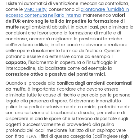
I sistemi automatici di ventilazione meccanica controllata,
come le
VMC Helty
, consentono di
allontanare l’umidità in
eccesso contenuta nell’aria interna
, mantenendo
valori
dell’UR entro soglie tali da impedire la formazione di
muffe
negli ambienti abitativi. In alcuni casi, per eliminare le
condizioni che favoriscono la formazione di muffe e di
condense, occorrerà migliorare le prestazioni termiche
dell’involucro edilizio, in altre parole si dovranno realizzare
delle opere di isolamento termico dell’edificio. Queste
potranno essere sia estensive come ad esempio il
cappotto
, l’isolamento in copertura o l’insufflaggio in
intercapedine, sia localizzate come ad esempio la
correzione attiva o passiva dei ponti termici
.
Quando si procede alla
bonifica degli ambienti contaminati
da muffe,
è importante ricordare che devono essere
eliminate tutte le cause di rischio e pericolo per le persone
legate alla presenza di spore. Si dovranno innanzitutto
pulire le superfici esclusivamente a umido, preferibilmente
con una soluzione di bicarbonato di sodio, per evitare di
disperdere in aria le spore che si trovano depositate sugli
oggetti. Successivamente si provvederà alla pulizia
profonda dei locali mediante l’utilizzo di un aspirapolvere
con filtro HEPA. I filtri di questa categoria (dall’inglese High