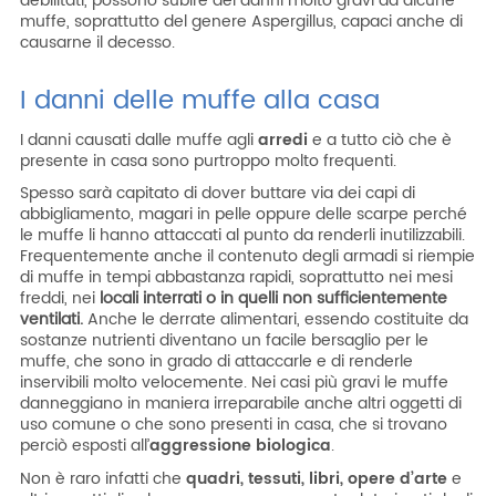
debilitati, possono subire dei danni molto gravi da alcune
muffe, soprattutto del genere Aspergillus, capaci anche di
causarne il decesso.
I danni delle muffe alla casa
I danni causati dalle muffe agli
arredi
e a tutto ciò che è
presente in casa sono purtroppo molto frequenti.
Spesso sarà capitato di dover buttare via dei capi di
abbigliamento, magari in pelle oppure delle scarpe perché
le muffe li hanno attaccati al punto da renderli inutilizzabili.
Frequentemente anche il contenuto degli armadi si riempie
di muffe in tempi abbastanza rapidi, soprattutto nei mesi
freddi, nei
locali interrati o in quelli non sufficientemente
ventilati.
Anche le derrate alimentari, essendo costituite da
sostanze nutrienti diventano un facile bersaglio per le
muffe, che sono in grado di attaccarle e di renderle
inservibili molto velocemente. Nei casi più gravi le muffe
danneggiano in maniera irreparabile anche altri oggetti di
uso comune o che sono presenti in casa, che si trovano
perciò esposti all’
aggressione biologica
.
Non è raro infatti che
quadri, tessuti, libri, opere d’arte
e