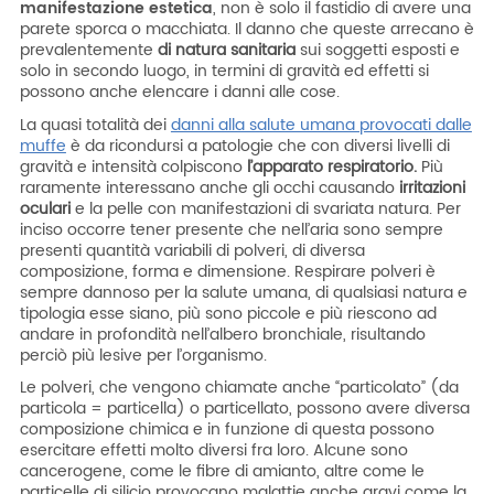
manifestazione estetica
, non è solo il fastidio di avere una
parete sporca o macchiata. Il danno che queste arrecano è
prevalentemente
di natura sanitaria
sui soggetti esposti e
solo in secondo luogo, in termini di gravità ed effetti si
possono anche elencare i danni alle cose.
La quasi totalità dei
danni alla salute umana provocati dalle
muffe
è da ricondursi a patologie che con diversi livelli di
gravità e intensità colpiscono
l’apparato respiratorio.
Più
raramente interessano anche gli occhi causando
irritazioni
oculari
e la pelle con manifestazioni di svariata natura. Per
inciso occorre tener presente che nell’aria sono sempre
presenti quantità variabili di polveri, di diversa
composizione, forma e dimensione. Respirare polveri è
sempre dannoso per la salute umana, di qualsiasi natura e
tipologia esse siano, più sono piccole e più riescono ad
andare in profondità nell’albero bronchiale, risultando
perciò più lesive per l’organismo.
Le polveri, che vengono chiamate anche “particolato” (da
particola = particella) o particellato, possono avere diversa
composizione chimica e in funzione di questa possono
esercitare effetti molto diversi fra loro. Alcune sono
cancerogene, come le fibre di amianto, altre come le
particelle di silicio provocano malattie anche gravi come la