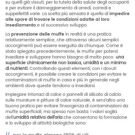
su quelli già vissuti, per la tutela della salute degli occupanti
e per evitare il danneggiamento di arredi, corredi e
suppellettili varie. La scelta più sensata è quella di
impedire
alle spore di trovare le condizioni adatte al loro
insediamento
e al successivo sviluppo.
La
prevenzione delle muffe
in realtà è una pratica
relativamente semplice, che attraverso alcuni semplici
accorgimenti può essere eseguita da chiunque. Come è
stato spiegato precedentemente, le muffe per potersi
insediare e sviluppare hanno bisogno di molto poco:
una
superficie chimicamente non basica, umidità e un minimo
di nutrienti.
Controllando questi elementi, con i dovuti
accorgimenti, è possibile creare le condizioni per evitare le
contaminazioni di muffe in casa e più in generale negli
ambienti dove queste tendono a insediarsi.
Impiegare intonaci di calce o pannelli di silicato di calcio
sulle murature e pitture di calce naturale, è senz’altro una
buona pratica per evitare l’insorgenza di contaminazioni da
muffe superficiali, ma spesso non basta. I valori soglia
dell’
umidità relativa dell’aria
che consentono la formazione
e lo sviluppo di attività biologiche sono: