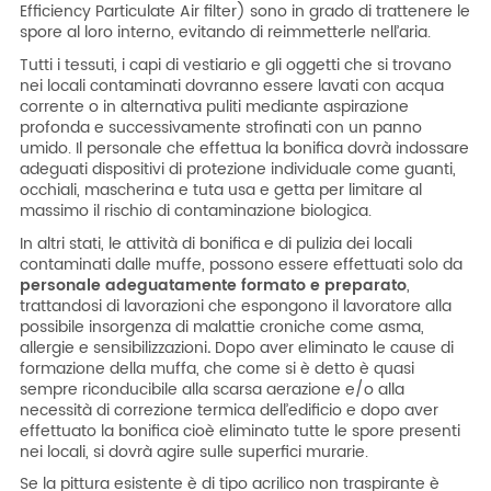
Efficiency Particulate Air filter) sono in grado di trattenere le
spore al loro interno, evitando di reimmetterle nell’aria.
Tutti i tessuti, i capi di vestiario e gli oggetti che si trovano
nei locali contaminati dovranno essere lavati con acqua
corrente o in alternativa puliti mediante aspirazione
profonda e successivamente strofinati con un panno
umido. Il personale che effettua la bonifica dovrà indossare
adeguati dispositivi di protezione individuale come guanti,
occhiali, mascherina e tuta usa e getta per limitare al
massimo il rischio di contaminazione biologica.
In altri stati, le attività di bonifica e di pulizia dei locali
contaminati dalle muffe, possono essere effettuati solo da
personale adeguatamente formato e preparato
,
trattandosi di lavorazioni che espongono il lavoratore alla
possibile insorgenza di malattie croniche come asma,
allergie e sensibilizzazioni
.
Dopo aver eliminato le cause di
formazione della muffa, che come si è detto è quasi
sempre riconducibile alla scarsa aerazione e/o alla
necessità di correzione termica dell’edificio e dopo aver
effettuato la bonifica cioè eliminato tutte le spore presenti
nei locali, si dovrà agire sulle superfici murarie.
Se la pittura esistente è di tipo acrilico non traspirante è