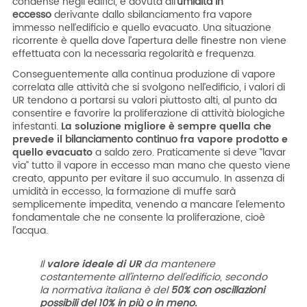
condense negli edifici, è dovuta all’
umidità in
eccesso
derivante dallo sbilanciamento fra vapore
immesso nell’edificio e quello evacuato. Una situazione
ricorrente è quella dove l’apertura delle finestre non viene
effettuata con la necessaria regolarità e frequenza.
Conseguentemente alla continua produzione di vapore
correlata alle attività che si svolgono nell’edificio, i valori di
UR tendono a portarsi su valori piuttosto alti, al punto da
consentire e favorire la proliferazione di attività biologiche
infestanti.
La soluzione migliore è sempre quella che
prevede il
bilanciamento continuo
fra vapore prodotto e
quello evacuato
a saldo zero. Praticamente si deve “lavar
via” tutto il vapore in eccesso man mano che questo viene
creato, appunto per evitare il suo accumulo. In assenza di
umidità in eccesso, la formazione di muffe sarà
semplicemente impedita, venendo a mancare l’elemento
fondamentale che ne consente la proliferazione, cioè
l’acqua.
Il
valore ideale di UR
da mantenere
costantemente all’interno dell’edificio, secondo
la normativa italiana è del
50% con oscillazioni
possibili del 10% in più o in meno.