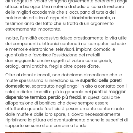
altri oggetti di valore vengano gravemente deteriorati dagli
attacchi biologici. Una materia di studio ai corsi di restauro
delle migliori accademie che si occupano di tutela del
patrimonio artistico è appunto il
biodeterioramento
, a
testimonianza del fatto che si tratta di un argomento
estremamente importante.
Inoltre, l’umidità eccessiva riduce drasticamente la vita utile
dei componenti elettronici contenuti nei computer, schede
e memorie elettroniche, televisori, impianti domotici e
quant’altro e favorisce l’ossidazione dei metalli
danneggiando anche oggetti di valore come gioielli,
orologi, armi antiche, fregi e altre opere d’arte.
Oltre ai danni elencati, non dobbiamo dimenticare che le
muffe spessissimo si insediano sulle
superfici delle pareti
domestiche,
soprattutto negli angoli in alto a contatto con i
solai, o dietro i mobili e più in generale nei
punti di maggior
dispersione termica, perciò più freddi
. In questi casi oltre
all’operazione di bonifica, che deve sempre essere
effettuata quando l’edificio è pesantemente contaminato
dalle muffe e dalle loro spore, si dovrà necessariamente
ripristinare la pittura ed eventualmente anche le superfici di
supporto se sono state corrose a fondo.