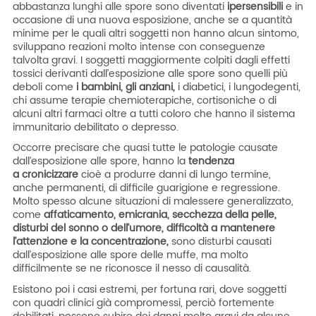
abbastanza lunghi alle spore sono diventati
ipersensibili
e in
occasione di una nuova esposizione, anche se a quantità
minime per le quali altri soggetti non hanno alcun sintomo,
sviluppano reazioni molto intense con conseguenze
talvolta gravi. I soggetti maggiormente colpiti dagli effetti
tossici derivanti dall’esposizione alle spore sono quelli più
deboli come
i bambini, gli anziani,
i diabetici, i lungodegenti,
chi assume terapie chemioterapiche, cortisoniche o di
alcuni altri farmaci oltre a tutti coloro che hanno il sistema
immunitario debilitato o depresso.
Occorre precisare che quasi tutte le patologie causate
dall’esposizione alle spore, hanno la
tendenza
a
cronicizzare
cioè a produrre danni di lungo termine,
anche permanenti, di difficile guarigione e regressione.
Molto spesso alcune situazioni di malessere generalizzato,
come
affaticamento, emicrania, secchezza della pelle,
disturbi del sonno o dell’umore, difficoltà a mantenere
l’attenzione e la concentrazione,
sono disturbi causati
dall’esposizione alle spore delle muffe, ma molto
difficilmente se ne riconosce il nesso di causalità.
Esistono poi i casi estremi, per fortuna rari, dove soggetti
con quadri clinici già compromessi, perciò fortemente