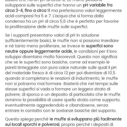
svilupparsi sulle superfici che hanno un
pH variabile fra
circa 3-4, fino a circa 11
ma preferiscono valori leggermente
acidi compresi fra 5 e 7. L’acqua che si forma dalla
condensa ha un pH di circa 5,6 che è perfetto per favorire
la proliferazione delle muffe sulle superfici.
Se i supporti presentano valori di pH in soluzione
sufficientemente basici, le muffe non si possono insediare
e né tanto meno proliferare, se invece le
superfici sono
neutre oppure leggermente acide,
le condizioni per il loro
sviluppo diventano molto favorevoli. Questo non significa
che se le superfici sono basiche, come ad esempio le
pareti tinteggiate con pura calce naturale sulle quali il pH
del materiale fresco è di circa 13 per poi diventare di 10,5
quando si completano le reazioni di indurimento, le muffe
non si potranno mai formare. Basterà che nel tempo sulle
stesse superfici si vada a formare un leggero strato di
polvere, di sporco o un deposito di particolato che le muffe
avranno la possibilità di usare quello strato come supporto,
eventualmente aggredendolo e cibandosene, senza
entrare in contatto con le sostanze basiche del supporto.
Questo spiega perché l
e muffe si sviluppano più facilmente
sui locali sporchi e polverosi
, proprio perché i depositi di