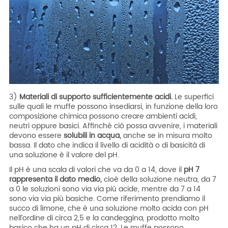
3)
Materiali di supporto sufficientemente acidi.
Le superfici
sulle quali le muffe possono insediarsi, in funzione della loro
composizione chimica possono creare ambienti acidi,
neutri oppure basici. Affinché ciò possa avvenire, i materiali
devono essere
solubili in acqua,
anche se in misura molto
bassa. Il dato che indica il livello di acidità o di basicità di
una soluzione è il valore del pH.
Il pH è una scala di valori che va da 0 a 14, dove il
pH 7
rappresenta il dato medio,
cioè della soluzione neutra, da 7
a 0 le soluzioni sono via via più acide, mentre da 7 a 14
sono via via più basiche. Come riferimento prendiamo il
succo di limone, che è una soluzione molto acida con pH
nell’ordine di circa 2,5 e la candeggina, prodotto molto
basico che ha un pH di circa 12. Le muffe possono