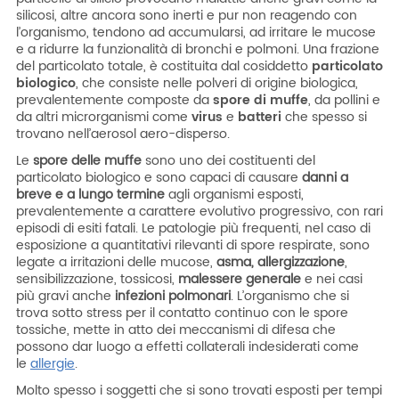
silicosi, altre ancora sono inerti e pur non reagendo con
l’organismo, tendono ad accumularsi, ad irritare le mucose
e a ridurre la funzionalità di bronchi e polmoni. Una frazione
del particolato totale, è costituita dal cosiddetto
particolato
biologico
, che consiste nelle polveri di origine biologica,
prevalentemente composte da
spore di muffe
, da pollini e
da altri microrganismi come
virus
e
batteri
che spesso si
trovano nell’aerosol aero-disperso.
Le
spore delle muffe
sono uno dei costituenti del
particolato biologico e sono capaci di causare
danni a
breve e a lungo termine
agli organismi esposti,
prevalentemente a carattere evolutivo progressivo, con rari
episodi di esiti fatali. Le patologie più frequenti, nel caso di
esposizione a quantitativi rilevanti di spore respirate, sono
legate a irritazioni delle mucose,
asma, allergizzazione
,
sensibilizzazione, tossicosi,
malessere generale
e nei casi
più gravi anche
infezioni polmonari
. L’organismo che si
trova sotto stress per il contatto continuo con le spore
tossiche, mette in atto dei meccanismi di difesa che
possono dar luogo a effetti collaterali indesiderati come
le
allergie
.
Molto spesso i soggetti che si sono trovati esposti per tempi