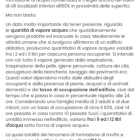
formazione di acqua condensata e meglio ancora dei valori
di UR localizzati inferiori all’80% in prossimità delle superfici.
Ma non basta.
Un dato molto importante da tener presente, riguarda
le
quantità di vapore acqueo
che quotidianamente
vengono prodotte ed evacuate in casa. Mediamente le
attività umane che si svolgono all’interno di un edificio
abitativo, producono quantitativi di vapore acqueo variabili
fra i 2 ed i 3 litri per ciascuna persona occupante. Si intende
con ciò tutto il vapore generato dalla respirazione,
traspirazione della pelle, igiene personale, cottura dei cibi,
asciugatura della biancheria, lavaggio dei pavimenti ecc.
Questi valori dipendono molto dalle abitudini degli
occupanti e dalla presenza di piante, acquari o di animali
domestici e del
tasso di occupazione dell’edificio
, cioè dal
tempo che si passa in casa in percentuale rispetto alle 24
ore. Considerando una famiglia media di 2 adulti e di due
minori, con un tasso di occupazione di circa il 60%, cioè 14
ore passate in casa contro 10 passate fuori, i quantitativi di
umidità immessa nell’edificio, variano
fra i 9 ed i 12 litri
d’acqua
sotto forma di vapore acqueo.
La quasi totalità dei fenomeni di formazione di muffe e