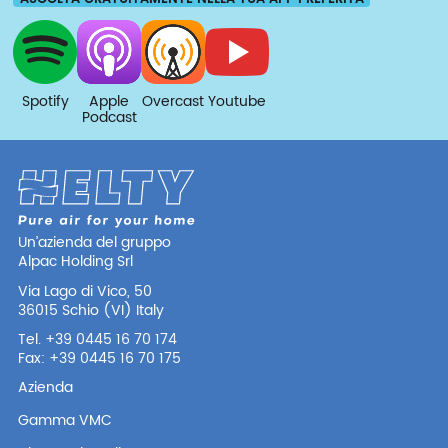
Spotify
Apple
Overcast
Youtube
Podcast
Un’azienda del gruppo
Alpac Holding Srl
Via Lago di Vico, 50
36015 Schio (VI) Italy
Tel. +39 0445 16 70 174
Fax: +39 0445 16 70 175
Azienda
Gamma VMC