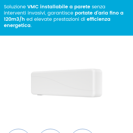
Soluzione
VMC installabile a parete
senza
Azienda
interventi invasivi, garantisce
portate d’aria fino a
120m3/h
ed elevate prestazioni di
efficienza
Area riservata
energetica
.
Area riservata CAT
Lavora con noi
SHOP filtri