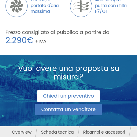
120 m3/h
Aria sempre
portata d'aria
pulita con i filtri
massima
F7/G1
Prezzo consigliato al pubblico a partire da
2.290€
+IVA
Vuoi avere una proposta su
misura?
Chiedi un preventivo
Contatta un venditore
Overview
Scheda tecnica
Ricambi e accessori