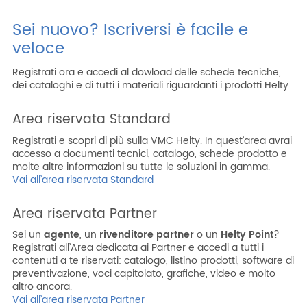
Azienda
Sei nuovo? Iscriversi è facile e
veloce
Area riservata
Area riservata CAT
Registrati ora e accedi al dowload delle schede tecniche,
dei cataloghi e di tutti i materiali riguardanti i prodotti Helty
Lavora con noi
Area riservata Standard
SHOP filtri
Registrati e scopri di più sulla VMC Helty. In quest’area avrai
accesso a documenti tecnici, catalogo, schede prodotto e
molte altre informazioni su tutte le soluzioni in gamma.
Vai all’area riservata Standard
Area riservata Partner
Sei un
agente
, un
rivenditore partner
o un
Helty Point
?
Registrati all’Area dedicata ai Partner e accedi a tutti i
contenuti a te riservati: catalogo, listino prodotti, software di
preventivazione, voci capitolato, grafiche, video e molto
altro ancora.
Vai all’area riservata Partner