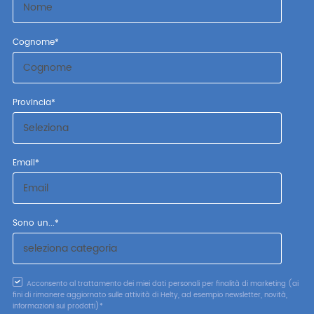
Cognome
*
Provincia
*
Email
*
Sono un...
*
Acconsento al trattamento dei miei dati personali per finalità di marketing (ai
fini di rimanere aggiornato sulle attività di Helty, ad esempio newsletter, novità,
informazioni sui prodotti)
*