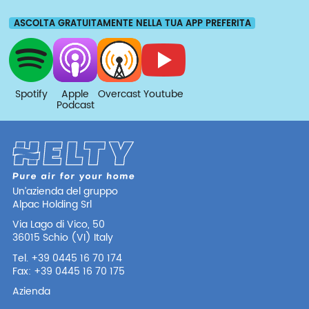
ASCOLTA GRATUITAMENTE NELLA TUA APP PREFERITA
Spotify
Apple
Overcast
Youtube
Podcast
Un’azienda del gruppo
Alpac Holding Srl
Via Lago di Vico, 50
36015 Schio (VI) Italy
Tel. +39 0445 16 70 174
Fax: +39 0445 16 70 175
Azienda