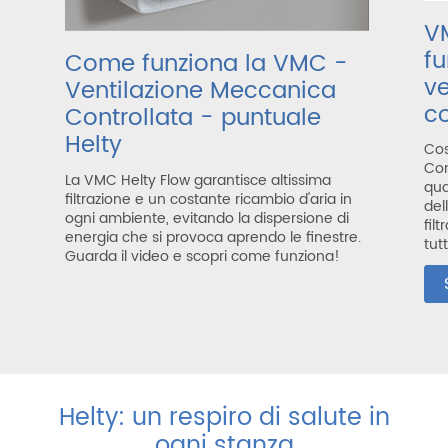
V
fu
Come funziona la VMC -
v
Ventilazione Meccanica
co
Controllata - puntuale
Helty
Cos
Con
La VMC Helty Flow garantisce altissima
qua
filtrazione e un costante ricambio d'aria in
del
ogni ambiente, evitando la dispersione di
filt
energia che si provoca aprendo le finestre.
tut
Guarda il video e scopri come funziona!
Helty: un respiro di salute in
ogni stanza