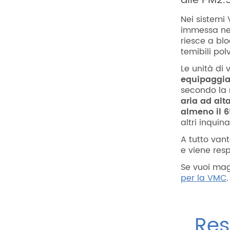
alle PM2.5
Nei sistemi 
immessa neg
riesce a blo
temibili polve
Le unità di 
equipaggiate
secondo la n
aria ad alta
almeno il 6
altri inquin
A tutto vant
e viene resp
Se vuoi mag
per la VMC
.
Res