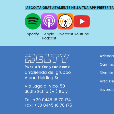
ASCOLTA GRATUITAMENTE NELLA TUA APP PREFERITA
Spotify
Apple
Overcast
Youtube
Podcast
Azienda
Gamma
Un’azienda del gruppo
Diventa 
Alpac Holding Srl
Area ri
Via Lago di Vico, 50
Lavora 
36015 Schio (VI) Italy
Tel. +39 0445 16 70 174
Fax: +39 0445 16 70 175