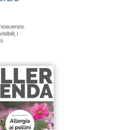
onoscenza.
sibili, i
i.