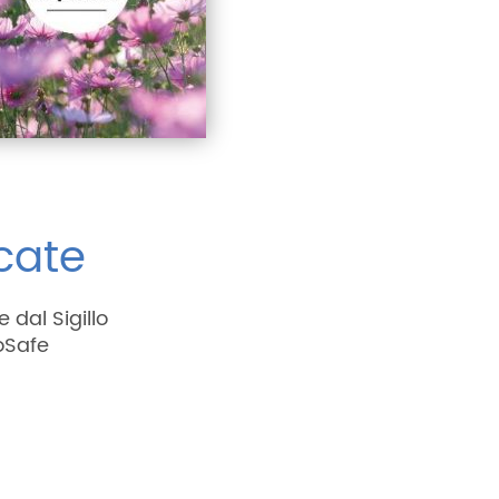
icate
 dal Sigillo
oSafe