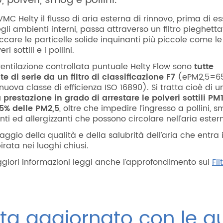
, polveri, smog e pollini.
VMC Helty il flusso di aria esterna di rinnovo, prima di e
li ambienti interni, passa attraverso un filtro pieghett
ccare le particelle solide inquinanti più piccole come le
ri sottili e i pollini.
ventilazione controllata puntuale Helty Flow sono
tutte
 di serie da un filtro di classificazione F7
(ePM2,5=6
uova classe di efficienza ISO 16890). Si tratta cioè di 
 prestazione in grado di arrestare le polveri sottili PM
5% delle PM2,5
, oltre che impedire l’ingresso a pollini, 
anti ed allergizzanti che possono circolare nell’aria ester
aggio della qualità e della salubrità dell’aria che entra
irata nei luoghi chiusi.
giori informazioni leggi anche l’approfondimento sui
Fil
ta aggiornato con le g