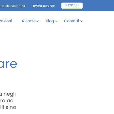
SHOP filtri
rea riservata CAT
Lavora con noi
zazioni
Risorse
Blog
Contatti
are
a negli
tro ad
li sino