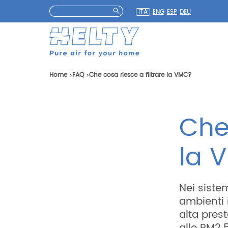
S
Ricerca
ITA
ENG
ESP
DEU
k
i
p
t
o
Home
FAQ
Che cosa riesce a filtrare la VMC?
m
a
i
n
Che 
c
o
la 
n
t
e
Nei siste
n
t
ambienti 
alta prest