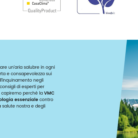
are un’aria salubre in ogni
erta e consapevolezza sui
ell’inquinamento negli
onsigli di esperti per
o e capiremo perché la
VMC
ologia essenziale
contro
salute nostra e degli