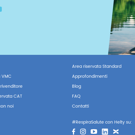
Area riservata Standard
 VMC
Approfondimenti
rivenditore
Blog
servata CAT
FAQ
con noi
Contatti
#RespiraSalute con Helty su: