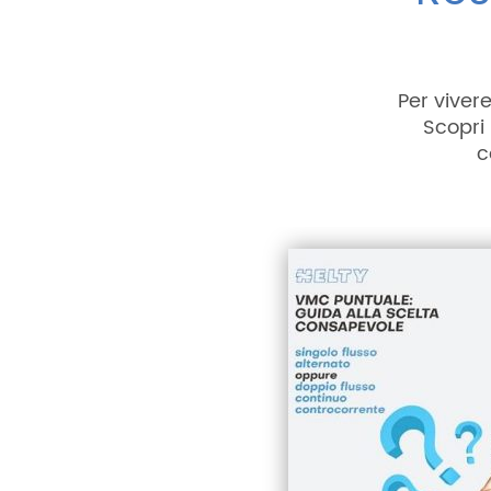
Per viver
Scopri i
c