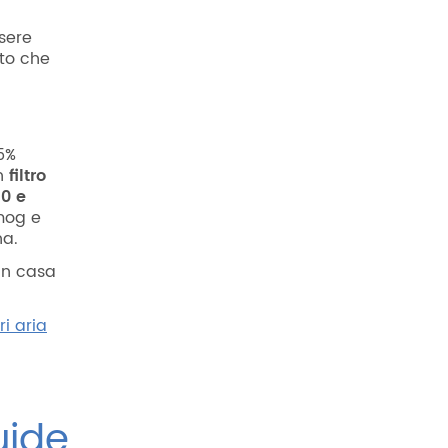
ssere
ato che
5%
un
filtro
10 e
smog e
na.
 in casa
tri aria
uide