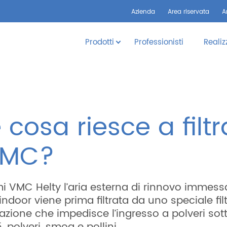
Azienda
Area riservata
A
Prodotti
Professionisti
Realiz
cosa riesce a filtr
VMC?
mi VMC Helty l’aria esterna di rinnovo immess
indoor viene prima filtrata da uno speciale fil
azione che impedisce l’ingresso a polveri sotti